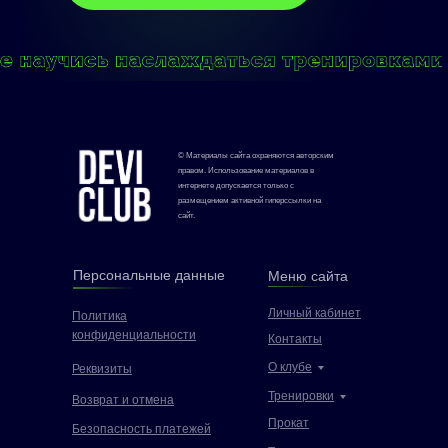
© Материалы сайта охраняются авторским
правом. Использование материалов в
интернете допускается только с
размещением активной гиперссылки на
сайт.
Персональные данные
Меню сайта
Личный кабинет
Политика
конфиденциальности
Контакты
О клубе
Реквизиты
Тренировки
Возврат и отмена
Прокат
Безопасность платежей