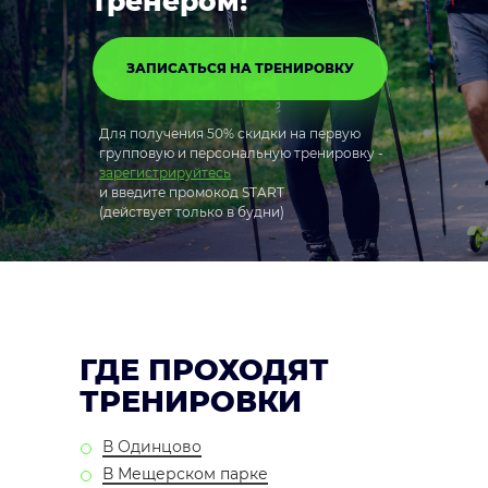
тренером!
ЗАПИСАТЬСЯ НА ТРЕНИРОВКУ
Для получения 50% скидки на первую
групповую и персональную тренировку -
зарегистрируйтесь
и введите промокод START
(действует только в будни)
ГДЕ ПРОХОДЯТ
ТРЕНИРОВКИ
В Одинцово
В Мещерском парке