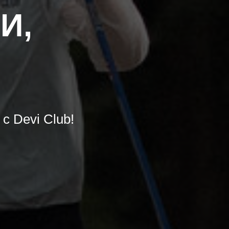
И,
с Devi Club!