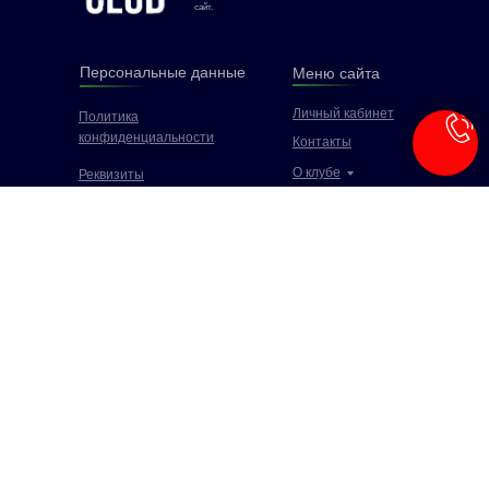
сайт.
Персональные данные
Меню сайта
Личный кабинет
Политика
конфиденциальности
Контакты
О клубе
Реквизиты
Тренировки
Возврат и отмена
Прокат
Безопасность платежей
Туры
Контакты
+74956468817
info@mydeviclub.ru
Одинцово, Манжосовская
улица, 1