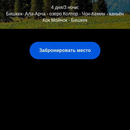
4 дня/3 ночи:
Бишкек- Ала-Арча - озеро Колтор - Чон-Кемин - каньён
Кок Мойнок - Бишкек
Забронировать место