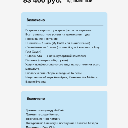
83 400 руб.
одноместный
Встреча в аэропорту и трансфер по программе
Все транспортные услуги на протяжении тура
Проживание и питание:
• Бишкек — 1 ночь (My Hotel или аналогичный)
• Чон-Кемин — 1 ночь (гостевой дом / комплекс «Ашу
Гэст Хаус»)
• Ыссык-Ата — 1 ночь (курортный комплекс)
Питание (завтрак, обед, ужин)
Услуги профессионального гида на протяжении всего
маршрута
Экологические сборы и входные билеты:
Национальный парк Ала-Арча, Каньоны Кок Мойнок,
Башня Бурана
Треккинг к водопаду Ак-Сай
Треккинг к озеру Колтор
Прогулка по Чон-Кемину
Экскурсия по Бишкеку и посещение Ошского базара
Подарки от Devi Club