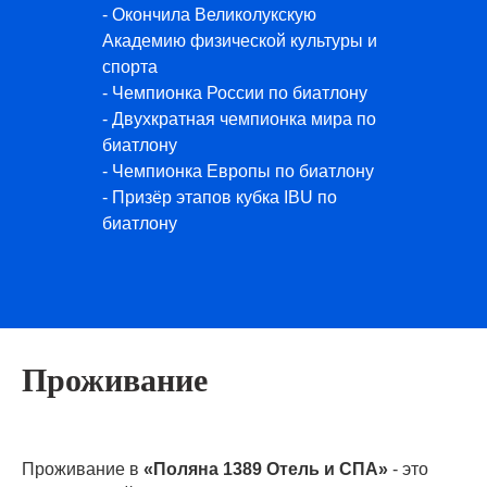
- Окончила Великолукскую
Академию физической культуры и
спорта
- Чемпионка России по биатлону
- Двухкратная чемпионка мира по
биатлону
- Чемпионка Европы по биатлону
- Призёр этапов кубка IBU по
биатлону
Проживание
Проживание в
«Поляна 1389 Отель и СПА»
- это